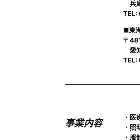
兵庫
TEL:
■東
〒48
愛知
TEL:
・医
事業内容
・照
・服